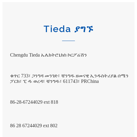
Tieda ያግኙ
Chengdu Tieda ኤሌክትሮኒክስ ኮርፖሬሽን
ቁጥር 733፣ ጋንግዳ መንገድ፣ ቼንግዱ ዘመናዊ ኢንዱስትሪያል ሰሜን
ፓርክ፣ ፒ ዱ ወረዳ፣ ቼንግዱ፣ 611743፣ PRChina
86-28-67244029 ext 818
86 28 67244029 ext 802