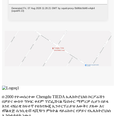
በ 2000 የተመሰረተው Chengdu TIEDA ኤሌክትሮኒክስ ኮርፖሬሽን
በቻይና ውስጥ ግንባር ቀደም ፕሮፌሽናል ቫሪስተር ማምረቻ ሲሆን በይፋ
እንደ ብሄራዊ ከፍተኛ የቴክኖሎጂ ኢንተርፕራይዝ እውቅና ያለው እና
የቮልቴጅ ሴንሲቲቭ ዲቪዥን ምክትል ዳይሬክተር የቻይና የኤሌክትሮኒክስ
ኢንስቲትዩት ነው።