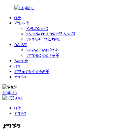
ቤት
ምርቶች
ራዲያል መር
የኢንዱስትሪ ከፍተኛ ኢነርጂ
የፍንዳታ ማረጋገጫ
ስለ እኛ
የፈጠራ ባለቤትነት
የምስክር ወረቀቶች
አውርድ
ዜና
የሚጠየቁ ጥያቄዎች
ያግኙን
English
ቤት
ያግኙን
ያግኙን