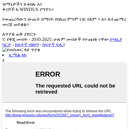
ዝማኔዎችን ይቀበሉ እና
ቅናሾች ከ WINDUS ያግኙን።
የመጨረሻውን ውጤት ከማየት የበለጠ ምንም ነገር የለም ። እና ለተጨማሪ
መረጃ ጠይቋል።
ለጥያቄ ጠቅ ያድርጉ
© የቅጂ መብት - 2010-2025: ሁሉም መብቶች የተጠበቁ ናቸው.
የጣቢያ
ካርታ
-
ከፍተኛ ብሎግ
-
ከፍተኛ ፍለጋ
ኢሜል ላክ
x