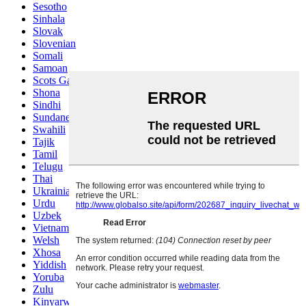
Sesotho
Sinhala
Slovak
Slovenian
Somali
Samoan
Scots Gaelic
Shona
Sindhi
Sundanese
Swahili
Tajik
Tamil
Telugu
Thai
Ukrainian
Urdu
Uzbek
Vietnamese
Welsh
Xhosa
Yiddish
Yoruba
Zulu
Kinyarwanda