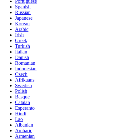
Portuguese
Spanish
Russian
Japanese
Korean
Arabic
Irish
Greek
Turkish
Italian
Danish
Romanian
Indonesian
Czech
Afrikaans
Swedish
Polish
Basque
Catalan
Esperanto
Hindi
Lao
Albanian
Amharic
Armenian