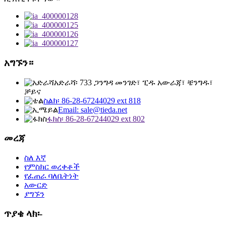
አግኙን።
አድራሻ፡ 733 ጋንግዳ መንገድ፣ ፒዱ አውራጃ፣ ቼንግዱ፣
ቻይና
ስልክ፡ 86-28-67244029 ext 818
Email: sale@tieda.net
ፋክስ፡ 86-28-67244029 ext 802
መረጃ
ስለ እኛ
የምስክር ወረቀቶች
የፈጠራ ባለቤትነት
አውርድ
ያግኙን
ጥያቄ ላክ፡-