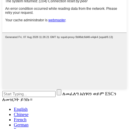
ለመፈለግ አስገባን ወይም ESCን
ለመዝጋት ይንኩ።
English
Chinese
French
German